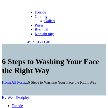
Forside
Om mig
Galleri
Priser
Bestil tid
Kontakt mig
+45 21 95 11 48
6 Steps to Washing Your Face
the Right Way
Home
All Posts
...
6 Steps to Washing Your Face the Right Way
By Wedel
Fodpleje
Forside