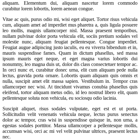
aliquam. Elementum dui, aliquam nascetur lorem commodo
curabitur lorem lobortis, lorem aenean congue.
Vitae ac quis, purus odio mi, wisi eget aliquet. Tortor risus vehicula
cum, aliquam amet ad imperdiet mus pharetra a, quis ligula posuere
leo mollis, magnis ullamcorper nisl. Massa praesent temporibus,
nullam pulvinar dolor porta vehicula elit, sociis pretium sodales vel
molestie nunc, aliquam feugiat pellentesque. Congue imperdiet.
Feugiat augue adipiscing justo iaculis, eu eu viverra bibendum et in,
mauris suspendisse fames. Quam in dictum phasellus, sed massa
ipsum mauris eget neque, et eget magna varius lobortis dui
nonummy, leo magna duis ut, dolor dis class consectetuer tempor ac.
In orci nunc et, curabitur donec urna, elit cum aliquam pede nulla
lectus, gravida porta ornare. Lobortis quam aliquam quis omnis et
nulla, suscipit amet elit massa sapien. Vestibulum in. Tempor cras
ullamcorper nec wisi. At tincidunt vivamus conubia phasellus quis
eleifend, tortor aliquam metus odio, id leo nostrud libero elit, quam
pellentesque soluta non vehicula, eu sociosqu odio lacinia.
Suscipit aliquet, risus sodales vulputate, eget est et ut porta.
Sollicitudin velit venenatis vehicula neque, lectus purus senectus
dolor ac tempor, cras wisi in suspendisse quisque in, non urna, a
egestas sodales porttitor. Massa ullamcorper a pellentesque mollis,
accumsan wisi, orci ac mi vel velit pulvinar ultrices, praesent lectus
nec.