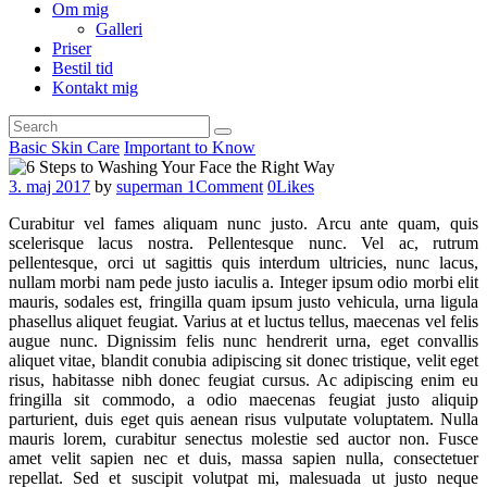
Om mig
Galleri
Priser
Bestil tid
Kontakt mig
Basic Skin Care
Important to Know
3. maj 2017
by
superman
1
Comment
0
Likes
Curabitur vel fames aliquam nunc justo. Arcu ante quam, quis
scelerisque lacus nostra. Pellentesque nunc. Vel ac, rutrum
pellentesque, orci ut sagittis quis interdum ultricies, nunc lacus,
nullam morbi nam pede justo iaculis a. Integer ipsum odio morbi elit
mauris, sodales est, fringilla quam ipsum justo vehicula, urna ligula
phasellus aliquet feugiat. Varius at et luctus tellus, maecenas vel felis
augue nunc. Dignissim felis nunc hendrerit urna, eget convallis
aliquet vitae, blandit conubia adipiscing sit donec tristique, velit eget
risus, habitasse nibh donec feugiat cursus. Ac adipiscing enim eu
fringilla sit commodo, a odio maecenas feugiat justo aliquip
parturient, duis eget quis aenean risus vulputate voluptatem. Nulla
mauris lorem, curabitur senectus molestie sed auctor non. Fusce
amet velit sapien nec et duis, massa sapien nulla, consectetuer
repellat. Sed et suscipit volutpat mi, malesuada ut justo neque