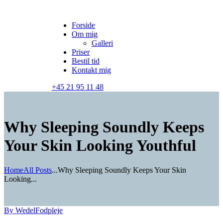
Forside
Om mig
Galleri
Priser
Bestil tid
Kontakt mig
+45 21 95 11 48
Why Sleeping Soundly Keeps
Your Skin Looking Youthful
Home
All Posts
...
Why Sleeping Soundly Keeps Your Skin
Looking...
By Wedel
Fodpleje