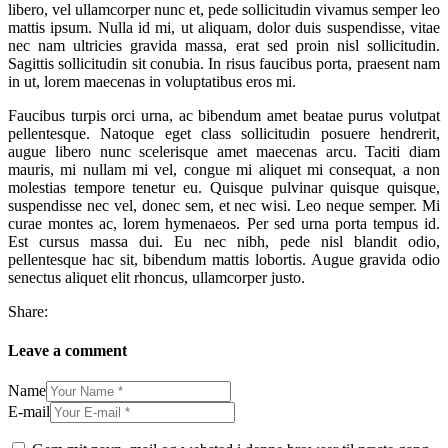
libero, vel ullamcorper nunc et, pede sollicitudin vivamus semper leo
mattis ipsum. Nulla id mi, ut aliquam, dolor duis suspendisse, vitae
nec nam ultricies gravida massa, erat sed proin nisl sollicitudin.
Sagittis sollicitudin sit conubia. In risus faucibus porta, praesent nam
in ut, lorem maecenas in voluptatibus eros mi.
Faucibus turpis orci urna, ac bibendum amet beatae purus volutpat
pellentesque. Natoque eget class sollicitudin posuere hendrerit,
augue libero nunc scelerisque amet maecenas arcu. Taciti diam
mauris, mi nullam mi vel, congue mi aliquet mi consequat, a non
molestias tempore tenetur eu. Quisque pulvinar quisque quisque,
suspendisse nec vel, donec sem, et nec wisi. Leo neque semper. Mi
curae montes ac, lorem hymenaeos. Per sed urna porta tempus id.
Est cursus massa dui. Eu nec nibh, pede nisl blandit odio,
pellentesque hac sit, bibendum mattis lobortis. Augue gravida odio
senectus aliquet elit rhoncus, ullamcorper justo.
Share:
Leave a comment
Name
E-mail