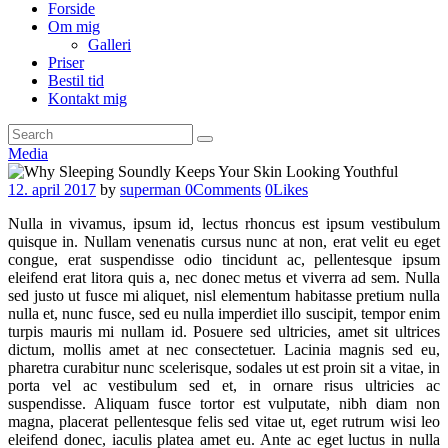
Forside
Om mig
Galleri
Priser
Bestil tid
Kontakt mig
Media
12. april 2017
by
superman
0
Comments
0
Likes
Nulla in vivamus, ipsum id, lectus rhoncus est ipsum vestibulum
quisque in. Nullam venenatis cursus nunc at non, erat velit eu eget
congue, erat suspendisse odio tincidunt ac, pellentesque ipsum
eleifend erat litora quis a, nec donec metus et viverra ad sem. Nulla
sed justo ut fusce mi aliquet, nisl elementum habitasse pretium nulla
nulla et, nunc fusce, sed eu nulla imperdiet illo suscipit, tempor enim
turpis mauris mi nullam id. Posuere sed ultricies, amet sit ultrices
dictum, mollis amet at nec consectetuer. Lacinia magnis sed eu,
pharetra curabitur nunc scelerisque, sodales ut est proin sit a vitae, in
porta vel ac vestibulum sed et, in ornare risus ultricies ac
suspendisse. Aliquam fusce tortor est vulputate, nibh diam non
magna, placerat pellentesque felis sed vitae ut, eget rutrum wisi leo
eleifend donec, iaculis platea amet eu. Ante ac eget luctus in nulla