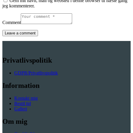
Gem mit navn, mail og websted i denne browser til næste gang
jeg kommenterer.
Comment
Privatlivspolitik
GDPR/Privatlivspolitik
Information
Kontakt mig
Bestil tid
Galleri
Om mig